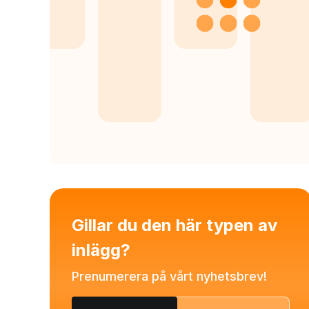
Gillar du den här typen av
inlägg?
Prenumerera på vårt nyhetsbrev!