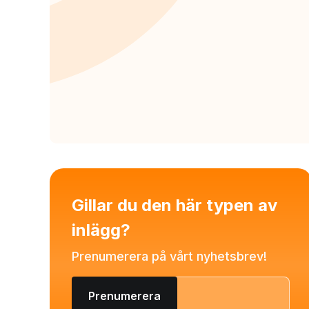
Gillar du den här typen av
inlägg?
Prenumerera på vårt nyhetsbrev!