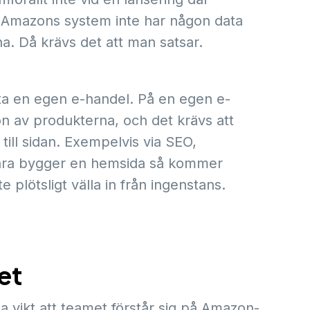
r Amazons system inte har någon data
ha. Då krävs det att man satsar.
arta en egen e-handel. På en egen e-
on av produkterna, och det krävs att
till sidan. Exempelvis via SEO,
ara bygger en hemsida så kommer
lötsligt välla in från ingenstans.
et
ta vikt att teamet förstår sig på Amazon-