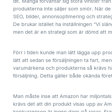
dit. Många förväntar sig stora vinster från
produkterna inte säljer som smör. När 
SEO, bilder, annonsoptimering och strategi fo
De brukar istället ha inställningen “Vi sl
men det är en strategi som är dömd att m
Förr i tiden kunde man lätt lägga upp pr
lätt att sedan se försäljningen ta fart, men 
varumärkena och produkterna så krävs hår
försäljning. Detta gäller både okända före
Man måste inse att Amazon har miljontals pr
krävs det att din produkt visas upp av A
konkurrensen är ingen dans på rosor. Framf