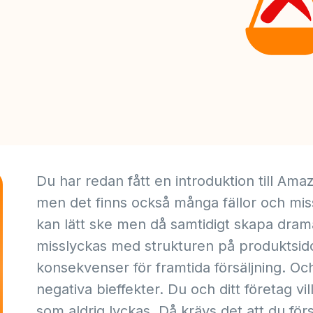
Du har redan fått en introduktion till Am
men det finns också många fällor och mi
kan lätt ske men då samtidigt skapa drama
misslyckas med strukturen på produktsido
konsekvenser för framtida försäljning. Och 
negativa bieffekter. Du och ditt företag vill
som aldrig lyckas. Då krävs det att du för