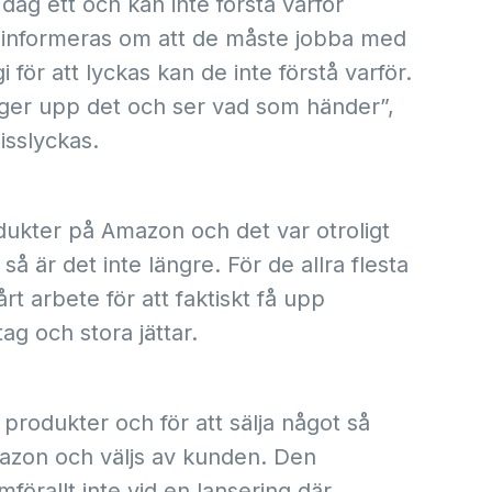
 dag ett och kan inte förstå varför
de informeras om att de måste jobba med
̈r att lyckas kan de inte förstå varför.
änger upp det och ser vad som händer”,
isslyckas.
odukter på Amazon och det var otroligt
så är det inte längre. För de allra flesta
t arbete för att faktiskt få upp
tag och stora jättar.
odukter och för att sälja något så
mazon och väljs av kunden. Den
örallt inte vid en lansering där