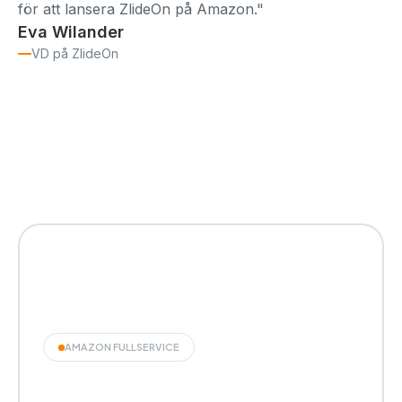
för att lansera ZlideOn på Amazon."
Eva Wilander
VD på ZlideOn
AMAZON FULLSERVICE
Hur Desenio uppnådde en CVR-ökning