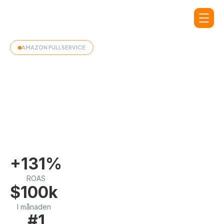
AMAZON FULLSERVICE
Hur ZlideOn fick sin produkt att bli den
#1 bästsäljande produkten i sin
kategori
+131%
ROAS
$100k
I månaden
#1