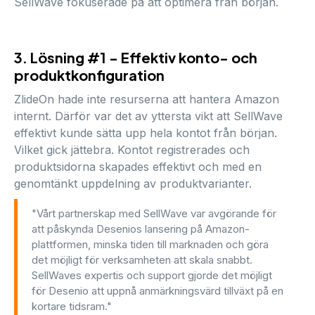
SellWave fokuserade på att optimera från början.
3. Lösning #1 - Effektiv konto- och
produktkonfiguration
ZlideOn hade inte resurserna att hantera Amazon
internt. Därför var det av yttersta vikt att SellWave
effektivt kunde sätta upp hela kontot från början.
Vilket gick jättebra. Kontot registrerades och
produktsidorna skapades effektivt och med en
genomtänkt uppdelning av produktvarianter.
"Vårt partnerskap med SellWave var avgörande för
att påskynda Desenios lansering på Amazon-
plattformen, minska tiden till marknaden och göra
det möjligt för verksamheten att skala snabbt.
SellWaves expertis och support gjorde det möjligt
för Desenio att uppnå anmärkningsvärd tillväxt på en
kortare tidsram."