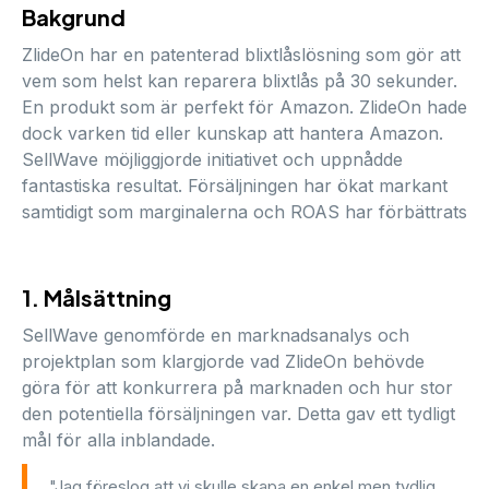
Bakgrund
ZlideOn har en patenterad blixtlåslösning som gör att
vem som helst kan reparera blixtlås på 30 sekunder.
En produkt som är perfekt för Amazon. ZlideOn hade
dock varken tid eller kunskap att hantera Amazon.
SellWave möjliggjorde initiativet och uppnådde
fantastiska resultat. Försäljningen har ökat markant
samtidigt som marginalerna och ROAS har förbättrats
1. Målsättning
SellWave genomförde en marknadsanalys och
projektplan som klargjorde vad ZlideOn behövde
göra för att konkurrera på marknaden och hur stor
den potentiella försäljningen var. Detta gav ett tydligt
mål för alla inblandade.
"Jag föreslog att vi skulle skapa en enkel men tydlig